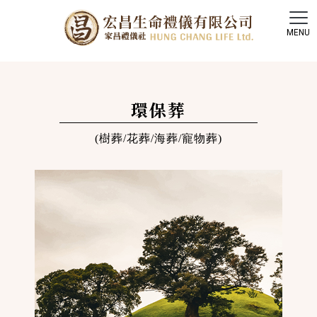
環保葬
(樹葬/花葬/海葬/寵物葬)