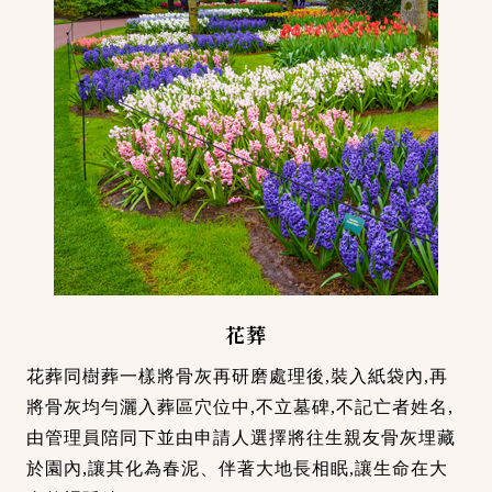
花葬
花葬同樹葬一樣將骨灰再研磨處理後,裝入紙袋內,再
將骨灰均勻灑入葬區穴位中,不立墓碑,不記亡者姓名,
由管理員陪同下並由申請人選擇將往生親友骨灰埋藏
於園內,讓其化為春泥、伴著大地長相眠,讓生命在大