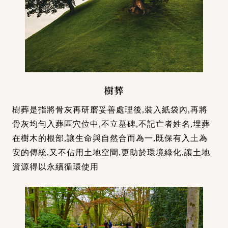
樹葬
樹葬是指將骨灰再研磨妥善處理後,裝入紙袋內,再將
骨灰均勻入葬區穴位中,不立墓碑,不記亡者姓名,埋葬
在樹木的根部,讓生命與自然合而為一,既保有入土為
安的傳統,又不佔用土地空間,更助於環境綠化,讓土地
資源得以永續循環使用