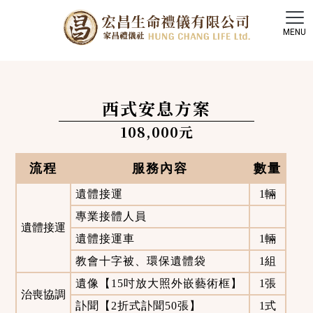
西式安息方案
108,000元
流程
服務內容
數量
遺體接運
1輛
專業接體人員
遺體接運
遺體接運車
1輛
教會十字被、環保遺體袋
1組
遺像【15吋放大照外嵌藝術框】
1張
治喪協調
訃聞【2折式訃聞50張】
1式