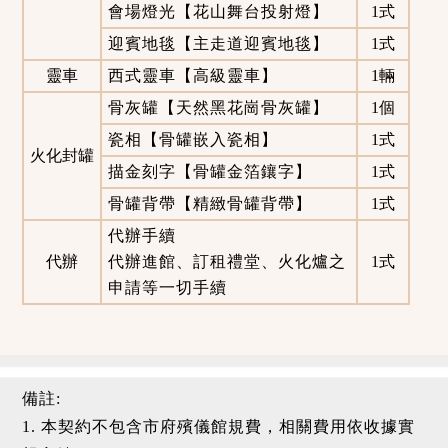
會場燈光【花山舞台投射燈】
1式
迎賓地毯【主走道迎賓地毯】
1式
靈車
西式靈車【高級靈車】
1輛
骨灰罐【天然黑花崗骨灰罐】
1個
瓷相【骨罐嵌入瓷相】
1式
火化封罐
描金刻字【骨罐金箔鑲字】
1式
骨罐背帶【精緻骨罐背帶】
1式
代辦手續
代辦
代辦進館、訂租禮堂、火化爐之
1式
申請等一切手續
備註:
1. 本契約不包含市府殯儀館規費，相關費用依收據實