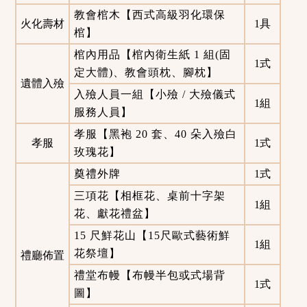
教會棺木【西式高級羽化環保
火化壽材
1具
棺】
棺內用品【棺內衛生紙 1 組(固
1式
定大體)、教會頭枕、腳枕】
遺體入殮
入殮人員一組【小殮 / 大殮儀式
1組
服務人員】
孝服【黑袍 20 套、40 朵入殮白
孝服
1式
玫瑰花】
奠禮外牌
1式
三項花【相框花、桌前十字架
1組
花、獻花禮盆】
15 尺鮮花山【15尺歐式藝術鮮
1組
花祭壇】
禮廳佈置
禮堂布幔【布幔半包或式場背
1式
圖】