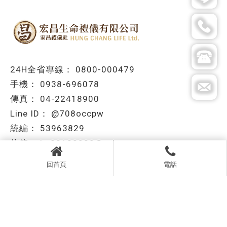
0800-000479
0938-696078
04-22418900
@708occpw
53963829
hc22133030@yahoo.com.tw
台中市北屯區北屯路298巷26弄38-1號
回首頁
電話
回首頁
關於宏昌
最新消息
禮儀方案
喪葬補助
禮儀用品
禮儀服務專區
聯絡我們
禮儀社
台中禮儀社
北屯區禮儀社
禮儀公司
台中禮儀公司