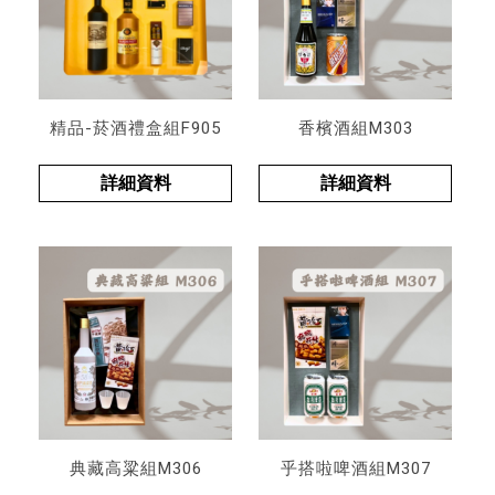
精品-菸酒禮盒組F905
香檳酒組M303
詳細資料
詳細資料
典藏高粱組M306
乎搭啦啤酒組M307