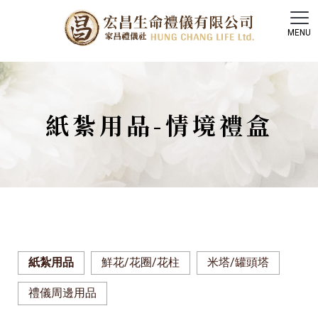
紙紮用品-情境禮盒
紙紮用品
鮮花/花圈/花柱
米塔/罐頭塔
禮儀周邊用品