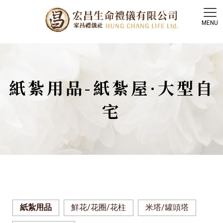
紙紮用品-紙紮屋·大型自
宅
紙紮用品
鮮花/花圈/花柱
米塔/罐頭塔