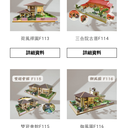
荷風禪園F113
三合院古厝F114
詳細資料
詳細資料
雙迎會館F115
御風園F116