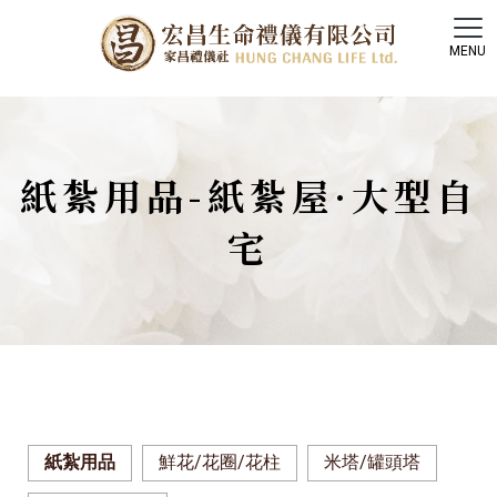
紙紮用品-紙紮屋·大型自
宅
紙紮用品
鮮花/花圈/花柱
米塔/罐頭塔