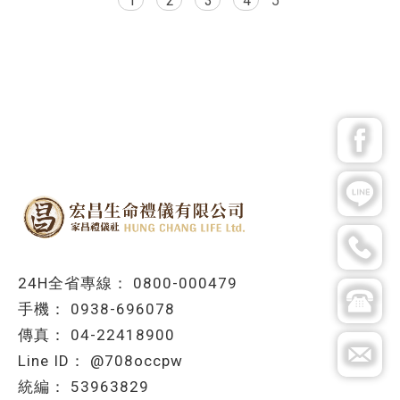
1
2
3
4
5
0800-000479
0938-696078
04-22418900
@708occpw
53963829