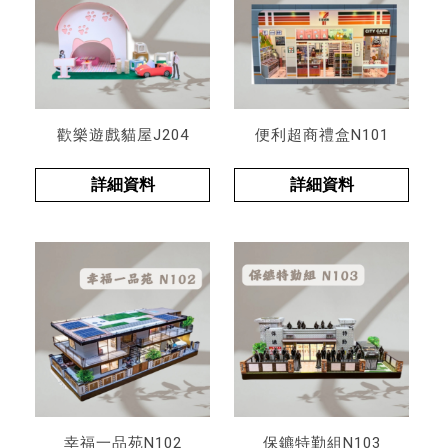
歡樂遊戲貓屋J204
便利超商禮盒N101
詳細資料
詳細資料
幸福一品苑N102
保鑣特勤組N103