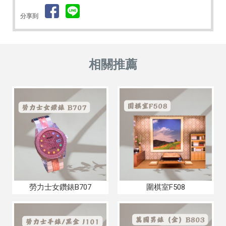
分享到
勞力士女鑽錶B707
圍棋室F508