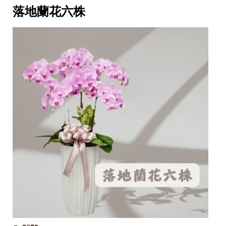
落地蘭花六株