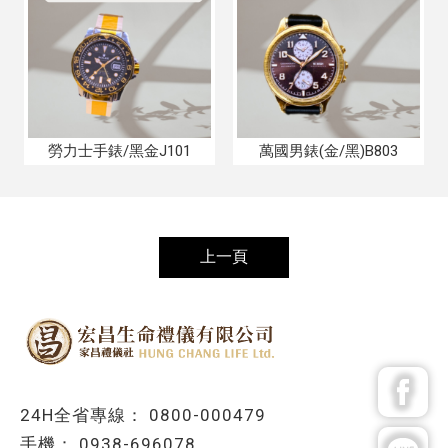
勞力士手錶/黑金J101
萬國男錶(金/黑)B803
上一頁
0800-000479
0938-696078