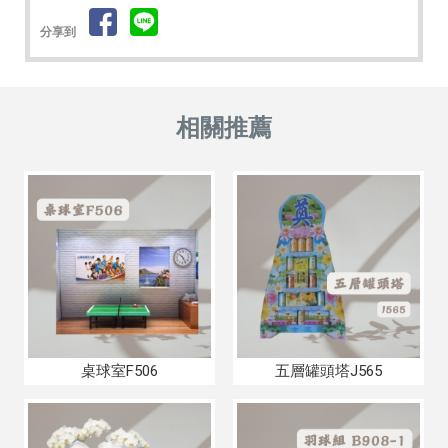
分享到
桌球室F506
五層罐頭塔J565