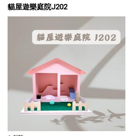
貓屋遊樂庭院J202