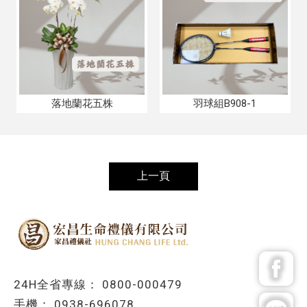
落地蘭花五株
羽球組B908-1
上一頁
0800-000479
0938-696078