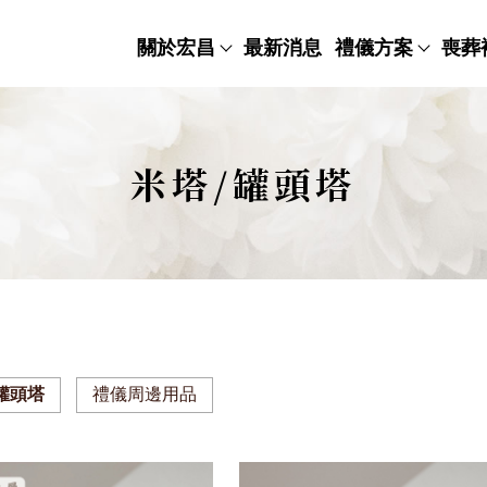
關於宏昌
最新消息
禮儀方案
喪葬
米塔/罐頭塔
罐頭塔
禮儀周邊用品