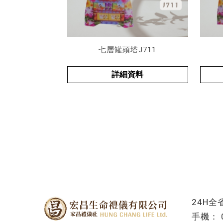
七層罐頭塔J711
詳細資料