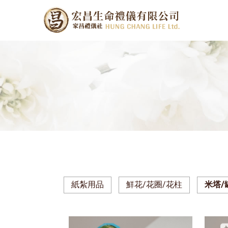
紙紮用品
鮮花/花圈/花柱
米塔/