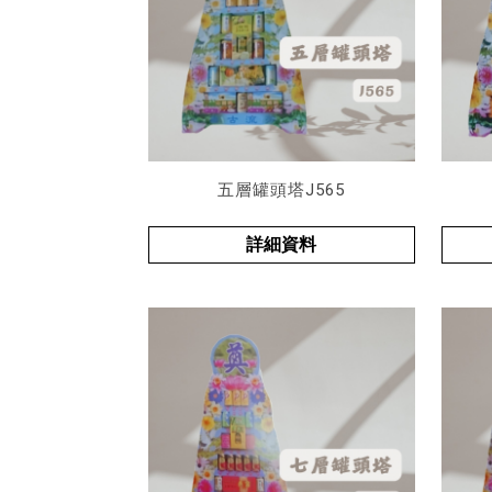
五層罐頭塔J565
詳細資料