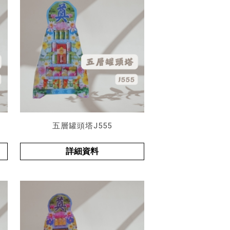
五層罐頭塔J555
詳細資料