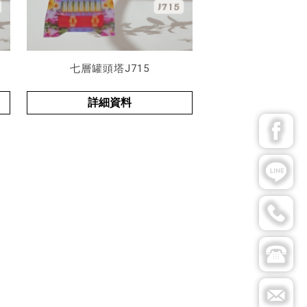
七層罐頭塔J715
詳細資料